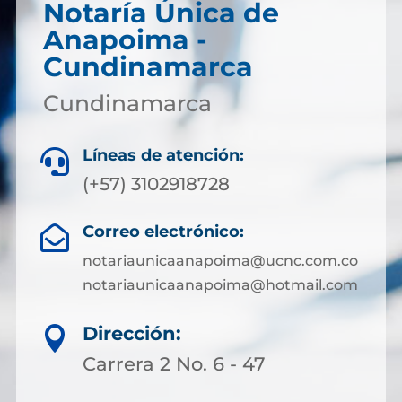
Notaría Única de
Anapoima -
Cundinamarca
Cundinamarca
Líneas de atención:

(+57) 3102918728
Correo electrónico:

notariaunicaanapoima@ucnc.com.co
notariaunicaanapoima@hotmail.com
Dirección:

Carrera 2 No. 6 - 47