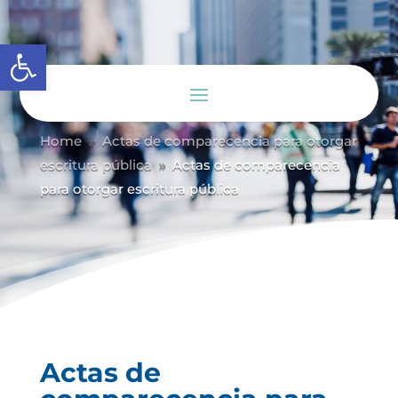
Abrir barra de herramientas
Home
Actas de comparecencia para otorgar
9
escritura pública
Actas de comparecencia
9
para otorgar escritura pública
Actas de