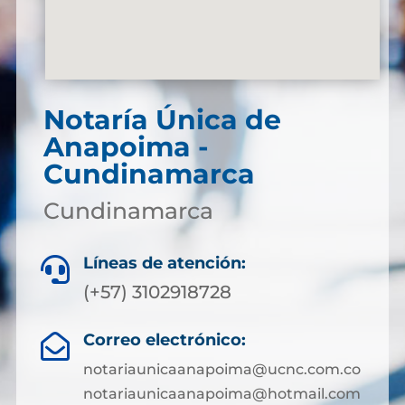
Notaría Única de
Anapoima -
Cundinamarca
Cundinamarca
Líneas de atención:

(+57) 3102918728
Correo electrónico:

notariaunicaanapoima@ucnc.com.co
notariaunicaanapoima@hotmail.com