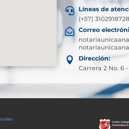
Líneas de atenc

(+57) 310291872
Correo electrón

notariaunicaa
notariaunicaa
Dirección:

Carrera 2 No. 6 -
onales