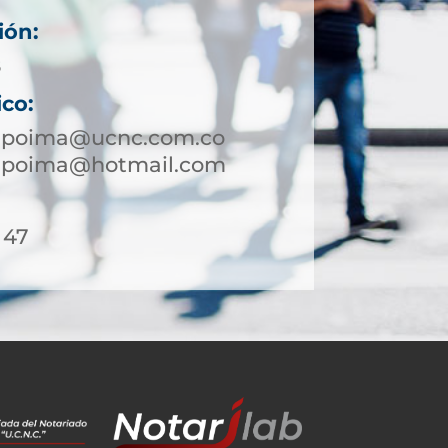
ión:
8
ico:
napoima@ucnc.com.co
napoima@hotmail.com
 47