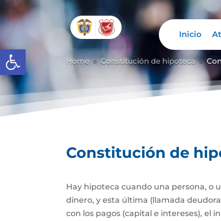
Inicio
At
Abrir barra de herramientas
Home
Constitución de hipoteca
Con
9
9
Constitución de hi
Hay hipoteca cuando una persona, o un
dinero, y esta última (llamada deudor
con los pagos (capital e intereses), e