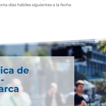
enta días hábiles siguientes a la fecha
ica de
-
arca