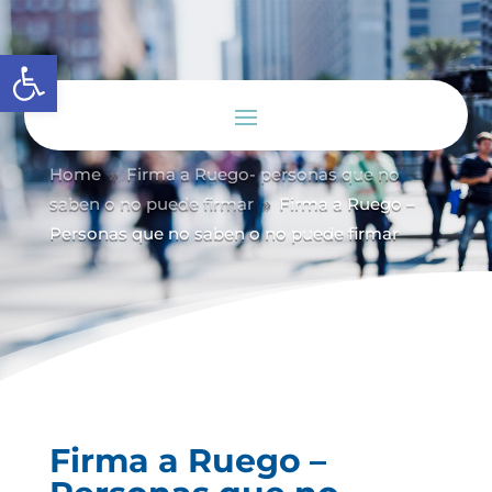
Abrir barra de herramientas
Home
Firma a Ruego- personas que no
9
saben o no puede firmar
Firma a Ruego –
9
Personas que no saben o no puede firmar
Firma a Ruego –