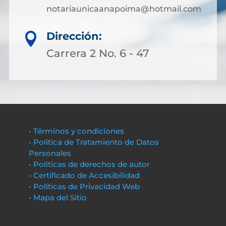
notariaunicaanapoima@hotmail.com
Dirección:

Carrera 2 No. 6 - 47
• Términos y condiciones
• Política de Tratamiento de Datos
Personales
• Políticas de derechos de autor
• Certificado de Accesibilidad
• Políticas de Privacidad Web
• Mapa del Sitio