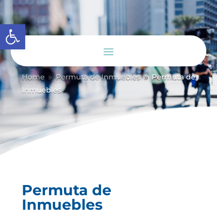
Abrir barra de herramientas
Home
Permuta de Inmuebles
Permuta de
9
9
Inmuebles
Permuta de
Inmuebles