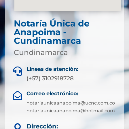
Notaría Única de
Anapoima -
Cundinamarca
Cundinamarca
Líneas de atención:

(+57) 3102918728
Correo electrónico:

notariaunicaanapoima@ucnc.com.co
notariaunicaanapoima@hotmail.com
Dirección:
