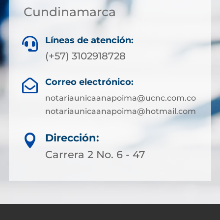
Cundinamarca
Líneas de atención:

(+57) 3102918728
Correo electrónico:

notariaunicaanapoima@ucnc.com.co
notariaunicaanapoima@hotmail.com
Dirección:

Carrera 2 No. 6 - 47