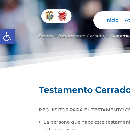
Inicio
At
Abrir barra de herramientas
Home
Testamento Cerrado
Testame
9
9
Testamento Cerrad
REQUISITOS PARA EL TESTAMENTO C
La persona que hace este testamento
esta condición.