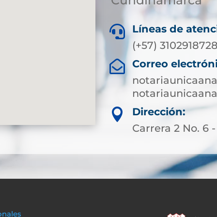
Cundinamarca
Líneas de atenc

(+57) 310291872
Correo electrón

notariaunicaa
notariaunicaa
Dirección:

Carrera 2 No. 6 -
onales