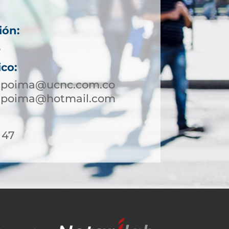
ión:
8
ico:
napoima@ucnc.com.co
napoima@hotmail.com
 47