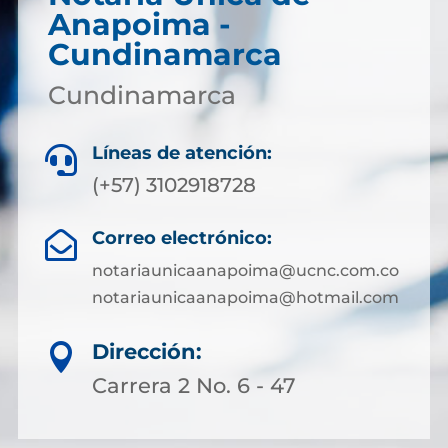
Anapoima -
Cundinamarca
Cundinamarca
Líneas de atención:

(+57) 3102918728
Correo electrónico:

notariaunicaanapoima@ucnc.com.co
notariaunicaanapoima@hotmail.com
Dirección:

Carrera 2 No. 6 - 47