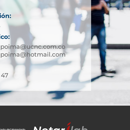
ión:
8
ico:
napoima@ucnc.com.co
napoima@hotmail.com
 47