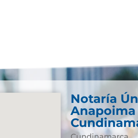
Notaría Ún
Anapoima 
Cundinam
Cundinamarca