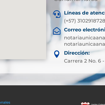
Líneas de atenc

(+57) 310291872
Correo electrón

notariaunicaa
notariaunicaa
Dirección:

Carrera 2 No. 6 -
onales