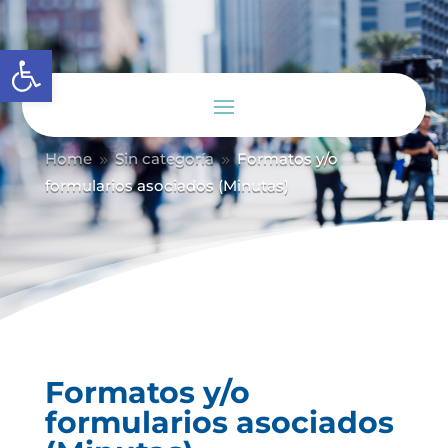
Abrir barra de herramientas
Home
Sin categoría
Formatos y/o
9
9
formularios asociados (Minutas)
Formatos y/o
formularios asociados