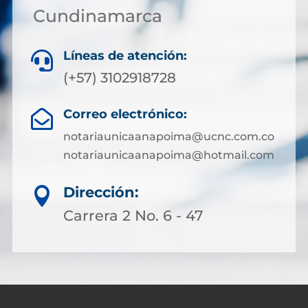
Cundinamarca
Líneas de atención:

(+57) 3102918728
Correo electrónico:

notariaunicaanapoima@ucnc.com.co
notariaunicaanapoima@hotmail.com
Dirección:

Carrera 2 No. 6 - 47