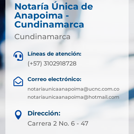
Notaría Única de
Anapoima -
Cundinamarca
Cundinamarca
Líneas de atención:

(+57) 3102918728
Correo electrónico:

notariaunicaanapoima@ucnc.com.co
notariaunicaanapoima@hotmail.com
Dirección:

Carrera 2 No. 6 - 47