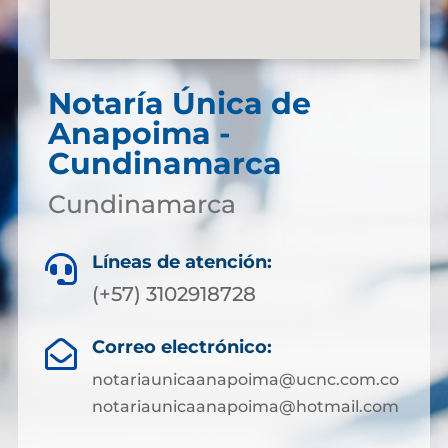
Notaría Única de
Anapoima -
Cundinamarca
Cundinamarca
Líneas de atención:

(+57) 3102918728
Correo electrónico:

notariaunicaanapoima@ucnc.com.co
notariaunicaanapoima@hotmail.com