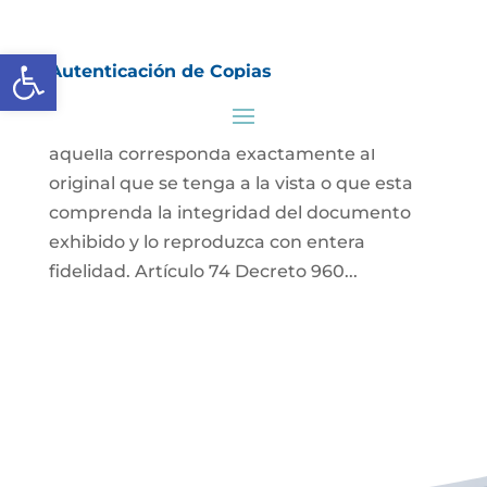
Abrir barra de herramientas
Autenticación de Copias
Podrá autenticarse una copia mecánica o
una literal de un documento, siempre que
aquella corresponda exactamente al
original que se tenga a la vista o que esta
comprenda la integridad del documento
exhibido y lo reproduzca con entera
fidelidad. Artículo 74 Decreto 960...