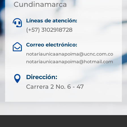
Cundinamarca
Líneas de atención:

(+57) 3102918728
Correo electrónico:

notariaunicaanapoima@ucnc.com.co
notariaunicaanapoima@hotmail.com
Dirección:

Carrera 2 No. 6 - 47