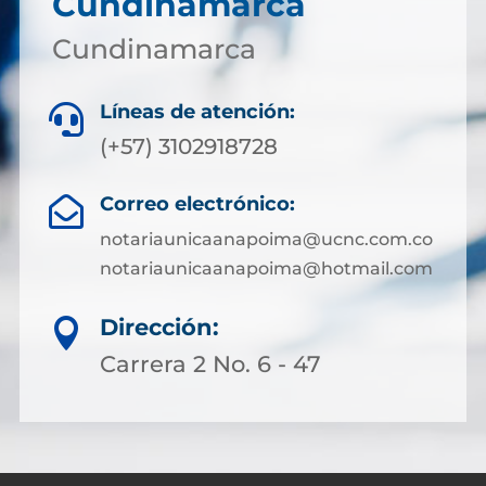
Cundinamarca
Cundinamarca
Líneas de atención:

(+57) 3102918728
Correo electrónico:

notariaunicaanapoima@ucnc.com.co
notariaunicaanapoima@hotmail.com
Dirección:

Carrera 2 No. 6 - 47