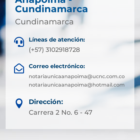
Cundinamarca
Cundinamarca
Líneas de atención:

(+57) 3102918728
Correo electrónico:

notariaunicaanapoima@ucnc.com.co
notariaunicaanapoima@hotmail.com
Dirección:

Carrera 2 No. 6 - 47